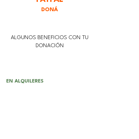
DONÁ
ALGUNOS BENEFICIOS CON TU
DONACIÓN
EN ALQUILERES
Descuento del
30%
en el alquiler de
una
sala
o de la
casa completa
para celebrar
tu cumpleaños o el de un miembro de tu
familia.