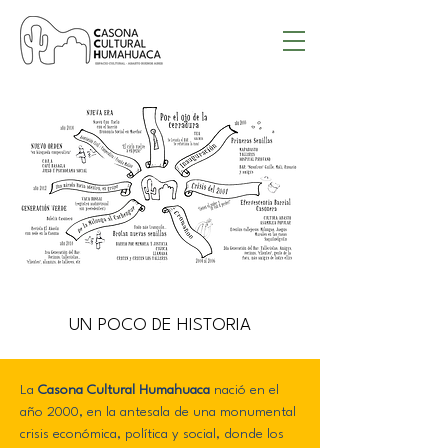
UN POCO DE HISTORIA
La
Casona Cultural Humahuaca
nació en el
año 2000, en la antesala de una monumental
crisis económica, política y social, donde los