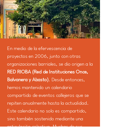
En medio de la efervescencia de
proyectos en 2006, junto con otras
organizaciones barriales, se dio origen a la
RED RIOBA (Red de Instituciones Once,
Balvanera y Abasto)
. Desde entonces,
hemos mantenido un calendario
compartido de eventos callejeros que se
repiten anualmente hasta la actualidad.
Este calendario no solo es compartido,
sino también sostenido mediante una
articulación colectiva. Muchas de sus
significaciones y objetivos son