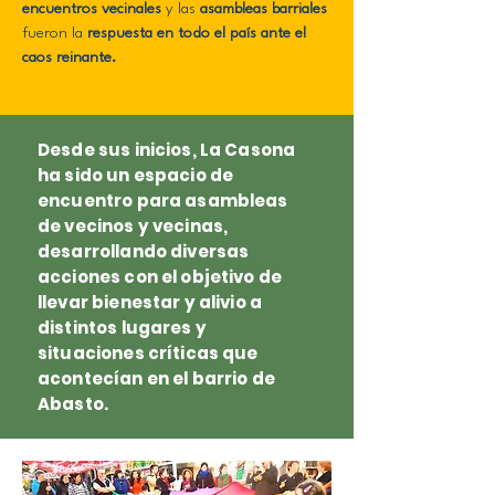
encuentros vecinales
y las
asambleas barriales
fueron la
respuesta en todo el país ante el
caos reinante.
Desde sus inicios, La Casona
ha sido un espacio de
encuentro para asambleas
de vecinos y vecinas,
desarrollando diversas
acciones con el objetivo de
llevar bienestar y alivio a
distintos lugares y
situaciones críticas que
acontecían en el barrio de
Abasto.